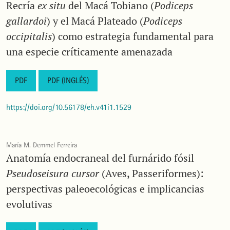
Recría
ex situ
del Macá Tobiano (
Podiceps
gallardoi
) y el Macá Plateado (
Podiceps
occipitalis
) como estrategia fundamental para
una especie críticamente amenazada
PDF
PDF (INGLÉS)
https://doi.org/10.56178/eh.v41i1.1529
María M. Demmel Ferreira
Anatomía endocraneal del furnárido fósil
Pseudoseisura cursor
(Aves, Passeriformes):
perspectivas paleoecológicas e implicancias
evolutivas