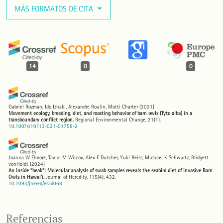
MÁS FORMATOS DE CITA
14
0
0
Gabriel Rozman, Ido Izhaki, Alexandre Roulin, Motti Charter
(2021)
Movement ecology, breeding, diet, and roosting behavior of barn owls (Tyto alba) in a
transboundary conflict region.
Regional Environmental Change, 21(1).
10.1007/s10113-021-01758-2
Joanna W Elmore, Taylor M Wilcox, Alex E Dutcher, Yuki Reiss, Michael K Schwartz, Bridgett
vonHoldt
(2024)
An inside “beak”: Molecular analysis of swab samples reveals the seabird diet of invasive Barn
Owls in Hawai’i.
Journal of Heredity, 115(4), 432.
10.1093/jhered/esad068
Laura Godó, Sándor Borza, Orsolya Valkó, Zoltán Rádai, Balázs Deák
(2023)
Referencias
Owl-mediated diploendozoochorous seed dispersal increases dispersal distance and supports