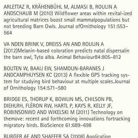
seedling establishment.
Global Ecology and Conservation, 45, e02519.
ARLETTAZ R, KRÄHENBÜHL M, ALMASI B, ROULIN A
10.1016/j.gecco.2023.e02519
ANDSCHAUB M (2010) Wildflower areas within revital-ized
agricultural matrices boost small mammalpopulations but
not breeding Barn Owls. Journal ofOrnithology 151:553–
Jenő J Purger, Dávid Szép
(2022)
An attempt to determine the size of the Common Barn-owl’s (Tyto alba) hunting area based on
564
its prey composition.
Avian Biology Research, 15(1), 41.
10.1177/17581559211066091
VA NDEN BRINK V, DREISS AN AND ROULIN A
(2012)Melanin-based coloration predicts natal dispersalin
the barn owl, Tyto alba. Animal Behaviour84:805–812
P. Günther Ortiz-Tempel, J. Pablo Jayat, Pablo E. Ortiz
(2022)
Un nuevo registro de Andalgalomys olrogi (Rodentia: Sigmodontinae) en Catamarca, República
Argentina, amplía su distribución altitudinal y ambiental.
Notas sobre Mamíferos
BOUTEN W, BAAIJ EW, SHAMOUN-BARANES J
Sudamericanos, 04(1), 001.
ANDCAMPHUYSEN KC (2013) A flexible GPS tracking sys-
10.31687/SaremNMS22.5.3
tem for studying bird behaviour at multiple scales.Journal
of Ornithology 154:571–580
Alessandro Nessi, Anna Winkler, Paolo Tremolada, Francesco Saliu, Marina Lasagni, Luca Luigi
Mario Ghezzi, Alessandro Balestrieri
(2022)
BRIDGE ES, THORUP K, BOWLIN MS, CHILSON PB,
Microplastic contamination in terrestrial ecosystems: A study using barn owl (Tyto alba)
DIEHLRH, FLÉRON RW, HARTL P, KAYS R, KELLY JF,
pellets.
Chemosphere, 308, 136281.
10.1016/j.chemosphere.2022.136281
ROBINSONWD AND WIKELSKI M (2011) Technology on
themove: recent and forthcoming innovations fortracking
migratory birds. BioScience 61:689–698
Hermann Wagner, Sebastian Cruz, Gustavo Jiménez-Uzcátegui, Katherine Albán, Galo Quezada,
Paolo Piedrahita
(2025)
BURGER AE AND SHAFFER SA (2008) Application
Abundance, Diet and Foraging of Galápagos Barn Owls (Tyto furcata punctatissima).
Animals,