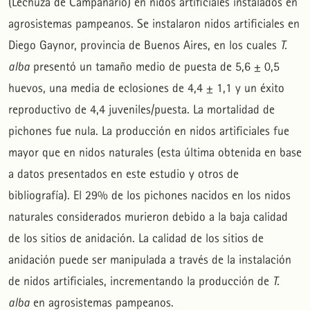
(Lechuza de Campanario) en nidos artificiales instalados en
Marcelo Romano, Ricardo Biasatti , Luciano De Santis
(2002)
Dieta de
Tyto alba
en una localidad urbana y otra rural en la región Pampeana Argentina.
El
Hornero, 17(1), 25.
agrosistemas pampeanos. Se instalaron nidos artificiales en
10.56178/eh.v17i1.886
Diego Gaynor, provincia de Buenos Aires, en los cuales
T.
alba
presentó un tamaño medio de puesta de 5,6 ± 0,5
M. Soledad Liébana, José H. Sarasola, Miguel Á. Santillán
(2013)
Nest-Box Occupancy by Neotropical Raptors in a Native Forest of Central Argentina.
Journal of
huevos, una media de eclosiones de 4,4 ± 1,1 y un éxito
Raptor Research, 47(2), 208.
10.3356/JRR-12-51.1
reproductivo de 4,4 juveniles/puesta. La mortalidad de
pichones fue nula. La producción en nidos artificiales fue
Andrés Muñoz-Pedreros, Claudia Gil, José Yáñez, Jaime R. Rau
(2010)
mayor que en nidos naturales (esta última obtenida en base
Raptor habitat management and its implication on the biological control of the Hantavirus.
European Journal of Wildlife Research, 56(5), 703.
10.1007/s10344-010-0364-2
a datos presentados en este estudio y otros de
bibliografía). El 29% de los pichones nacidos en los nidos
Andrés A. Pautasso, Martín R. De La Peña
(2001)
naturales considerados murieron debido a la baja calidad
Observaciones sobre la biología reproductiva de
Asio clamator
en el centro de Argentina.
El
Hornero, 16(1), 43.
de los sitios de anidación. La calidad de los sitios de
10.56178/eh.v16i1.915
anidación puede ser manipulada a través de la instalación
de nidos artificiales, incrementando la producción de
T.
M. Isabel Bellocq
(1998)
Prey Selection by Breeding and Nonbreeding Barn Owls in Argentina.
The Auk, 115(1), 224.
alba
en agrosistemas pampeanos.
10.2307/4089132