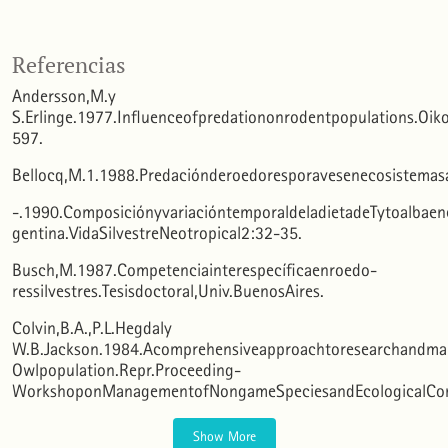
Miguel D. Saggese, Valeria Ojeda, Gala Ortiz, Laura Casalins, Fernando Gonzalez, Carlos Ale,
Referencias
Rafael Mateo
(2024)
Rodenticidas anticoagulantes: una amenaza ignorada para las aves rapaces de Argentina y
otros países de Sudamérica.
El Hornero, 39(1), 7.
Andersson,M.y
10.56178/eh.v39i1.1480
S.Erlinge.1977.Influenceofpredationonrodentpopulations.Oik
597.
Bellocq,M.1.1988.Predaciónderoedoresporavesenecosistemasag
-.1990.ComposiciónyvariacióntemporaldeladietadeTytoalbae
gentina.VidaSilvestreNeotropical2:32-35.
Busch,M.1987.Competenciainterespecíficaenroedo-
ressilvestres.Tesisdoctoral,Univ.BuenosAires.
Colvin,B.A.,P.L.Hegdaly
W.B.Jackson.1984.Acomprehensiveapproachtoresearchand
Owlpopulation.Repr.Proceeding-
WorkshoponManagementofNongameSpeciesandEcologicalCommu
Show More