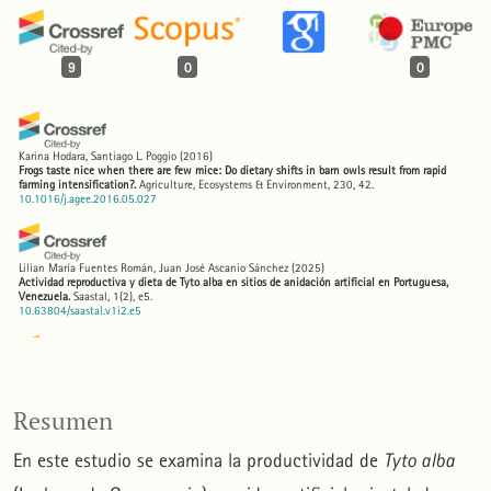
9
0
0
Karina Hodara, Santiago L. Poggio
(2016)
Frogs taste nice when there are few mice: Do dietary shifts in barn owls result from rapid
farming intensification?.
Agriculture, Ecosystems & Environment, 230, 42.
10.1016/j.agee.2016.05.027
Lilian María Fuentes Román, Juan José Ascanio Sánchez
(2025)
Actividad reproductiva y dieta de Tyto alba en sitios de anidación artificial en Portuguesa,
Venezuela.
Saastal, 1(2), e5.
10.63804/saastal.v1i2.e5
Carl D. Marti, Alan F. Poole, Louis R. Bevier, Murray D. Bruce, David Christie, Guy M. Kirwan,
Jeffrey S. Marks, Peter Pyle, Shawn M. Billerman, Brooke K. Keeney, Maria G. Smith
(2024)
Birds of the World.
.
Resumen
10.2173/bow.brnowl.01.1
En este estudio se examina la productividad de
Tyto alba