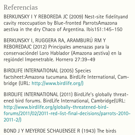
Luis Rivera, Natalia Politi, Enrique H. Bucher
(2012)
Ecología y conservación del Loro Alisero (
Amazona tucumana
).
El Hornero, 27(1), 51.
Referencias
10.56178/eh.v27i1.673
BERKUNSKY I Y REBOREDA JC (2009) Nest-site fidelityand
cavity reoccupation by Blue-fronted ParrotsAmazona
Ludmila Lucila Daniela Amione, Patricio Javier Pereyra, Emiliano Alexis Rodríguez, Juan Pablo
aestiva in the dry Chaco of Argentina. Ibis151:145–150
Seco Pon
(2025)
BREEDING BIOLOGY OF THE BURROWING PARROT CYANOLISEUS PATAGONUS AT THE THIRD
BERKUNSKY I, RUGGERA RA, ARAMBURÚ RM Y
LARGEST COLONY IN NORTHERN ARGENTINE PATAGONIA.
Ornitología Neotropical, 36(1).
10.58843/ornneo.v36i1.1317
REBOREDAJC (2012) Principales amenazas para la
conservacióndel Loro Hablador (Amazona aestiva) en la
regióndel Impenetrable. Hornero 27:39–49
Luis Rivera, Natalia Politi
(2021)
The Andean Cloud Forest.
, 131.
BIRDLIFE INTERNATIONAL (2005) Species
10.1007/978-3-030-57344-7_7
factsheet:Amazona tucumana. BirdLife International, Cam-
bridge (URL:
http://www.birdlife.org/)
LUIS RIVERA, NATALIA POLITI, ENRIQUE H. BUCHER
(2012)
BIRDLIFE INTERNATIONAL (2011) BirdLife’s globally threat-
Nesting habitat of the Tucuman ParrotAmazona tucumanain an old-growth cloud-forest of
Argentina.
Bird Conservation International, 22(4), 398.
ened bird forums. BirdLife International, Cambridge(URL:
10.1017/S0959270911000414
http://www.birdlife.org/globally-threatened-bird-
forums/2011/02/2011-red-list-final-decisions/parrots-2010-
2011-2/)
Analía Benavidez, Mariana Valoy, Ada Lilian Echevarria
(2026)
Uso de recursos alimenticios por un ensamble de loros en la Selva Pedemontana de las Yungas
argentinas.
Acta Zoológica Lilloana, 125.
BOND J Y MEYERDE SCHAUENSEE R (1943) The birds
10.30550/j.azl/2318