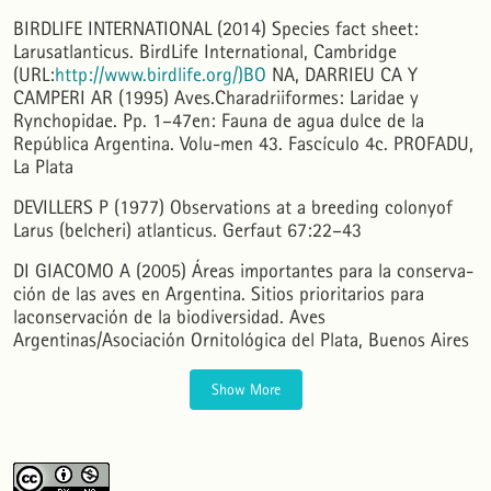
BIRDLIFE INTERNATIONAL (2014) Species fact sheet:
Larusatlanticus. BirdLife International, Cambridge
Cristian Marinao, Tatiana Kasinsky, Nicolás Suárez, Pablo Yorio
(2018)
(URL:
http://www.birdlife.org/)BO
NA, DARRIEU CA Y
Contribution of recreational fisheries to the diet of the opportunistic Kelp Gull.
Austral
Ecology, 43(8), 861.
CAMPERI AR (1995) Aves.Charadriiformes: Laridae y
10.1111/aec.12627
Rynchopidae. Pp. 1–47en: Fauna de agua dulce de la
República Argentina. Volu-men 43. Fascículo 4c. PROFADU,
La Plata
Pablo Yorio, Joaquim Olinto Branco, Javier Lenzi, Guillermo Luna-Jorquera, Carlos Zavalaga
(2016)
Distribution and Trends in Kelp Gull (Larus dominicanus) Coastal Breeding Populations in
DEVILLERS P (1977) Observations at a breeding colonyof
South America.
Waterbirds, 39(sp1), 114.
Larus (belcheri) atlanticus. Gerfaut 67:22–43
10.1675/063.039.sp103
DI GIACOMO A (2005) Áreas importantes para la conserva-
ción de las aves en Argentina. Sitios prioritarios para
Cristian Marinao, Nicolás Suárez, Alejandro Gatto, Pablo Yorio
(2019)
Forage fish to growing chicks: shared food resources between two closely related tern species.
laconservación de la biodiversidad. Aves
Marine Biology, 166(9).
Argentinas/Asociación Ornitológica del Plata, Buenos Aires
10.1007/s00227-019-3570-9
Show More
Tatiana Kasinsky, Nicolás Suárez, Cristian Marinao, Pablo Yorio
(2018)
Kelp Gull (Larus dominicanus) Use of Alternative Feeding Habitats at the Bahía San Blas
Protected Area, Argentina.
Waterbirds, 41(3), 285.
10.1675/063.041.0308