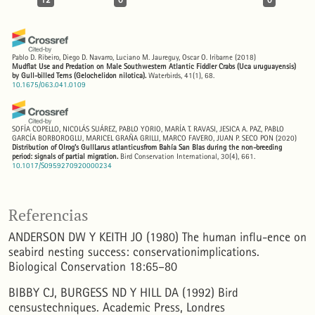
Pablo D. Ribeiro, Diego D. Navarro, Luciano M. Jaureguy, Oscar O. Iribarne
(2018)
Mudflat Use and Predation on Male Southwestern Atlantic Fiddler Crabs (Uca uruguayensis)
by Gull-billed Terns (Gelochelidon nilotica).
Waterbirds, 41(1), 68.
10.1675/063.041.0109
SOFÍA COPELLO, NICOLÁS SUÁREZ, PABLO YORIO, MARÍA T. RAVASI, JESICA A. PAZ, PABLO
GARCÍA BORBOROGLU, MARICEL GRAÑA GRILLI, MARCO FAVERO, JUAN P. SECO PON
(2020)
Distribution of Olrog’s GullLarus atlanticusfrom Bahía San Blas during the non-breeding
period: signals of partial migration.
Bird Conservation International, 30(4), 661.
10.1017/S0959270920000234
Pablo Yorio, Cristian Marinao, Tatiana Kasinsky, Cynthia Ibarra, Nicolás Suárez
(2020)
Referencias
Patterns of plastic ingestion in Kelp Gull (Larus dominicanus) populations breeding in
northern Patagonia, Argentina.
Marine Pollution Bulletin, 156, 111240.
ANDERSON DW Y KEITH JO (1980) The human influ-ence on
10.1016/j.marpolbul.2020.111240
seabird nesting success: conservationimplications.
Biological Conservation 18:65–80
Santiago Canti, Paola González, Nicolás Suárez, Pablo Yorio, Cristian Marinao
(2023)
BIBBY CJ, BURGESS ND Y HILL DA (1992) Bird
Interactions between breeding gulls and monofilament lines at one of the main recreational
fishing sites in Argentina.
Marine Pollution Bulletin, 188, 114720.
censustechniques. Academic Press, Londres
10.1016/j.marpolbul.2023.114720