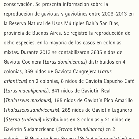
conservación. Se presenta información sobre la
reproducción de gaviotas y gaviotines entre 2006–2013 en
la Reserva Natural de Usos Múltiples Bahía San Blas,
provincia de Buenos Aires. Se registró la reproducción de
ocho especies, en la mayoría de los casos en colonias
mixtas. Durante 2013 se contabilizaron 3635 nidos de
Gaviota Cocinera (
Larus dominicanus
) distribuidos en 4
colonias, 359 nidos de Gaviota Cangrejera (
Larus
atlanticus
) en 2 colonias, 6 nidos de Gaviota Capucho Café
(
Larus maculipennis
), 841 nidos de Gaviotín Real
(
Thalasseus maximus
), 195 nidos de Gaviotín Pico Amarillo
(
Thalasseus sandvicensis
), 265 nidos de Gaviotín Lagunero
(
Sterna trudeaui
) distribuidos en 3 colonias y 21 nidos de
Gaviotín Sudamericano (
Sterna hirundinacea
) en 2
colonias. El Gaviotín Pico Grueso (
Gelochelidon nilotica
) no