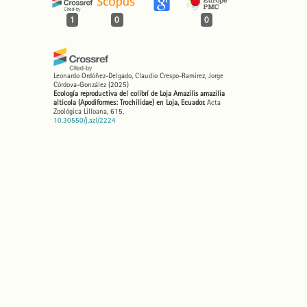
1
0
0
Leonardo Ordóñez-Delgado, Claudio Crespo-Ramírez, Jorge
Córdova-González
(2025)
Ecología reproductiva del colibrí de Loja Amazilis amazilia
alticola (Apodiformes: Trochilidae) en Loja, Ecuador.
Acta
Zoológica Lilloana, 615.
10.30550/j.azl/2224