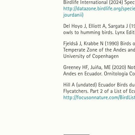
Birdlife International (2024) Spe
http://datazone.birdlife.org/spe
jourdanii)
Del Hoyo J, Elliott A, Sargata J (
owls to humming birds. Lynx Edit
Fjeldså J, Krabbe N (1990) Birds 
Temperate Zone of the Andes and
University of Copenhagen
Greeney HF, Juiña, ME (2020) Nota
Andes en Ecuador. Ornitología C
Hill A (undated) Ecuador Birds d
Flycatchers. Part 2 of a List of E
http://focusonnature.com/BirdLis