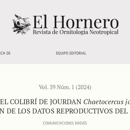
>Chaetocercus jourdanii andinus</i>, con una revisión de los d
RCA DE
EQUIPO EDITORIAL
Vol. 39 Núm. 1 (2024)
DEL COLIBRÍ DE JOURDAN
Chaetocercus j
ÓN DE LOS DATOS REPRODUCTIVOS DEL
COMUNICACIONES BREVES