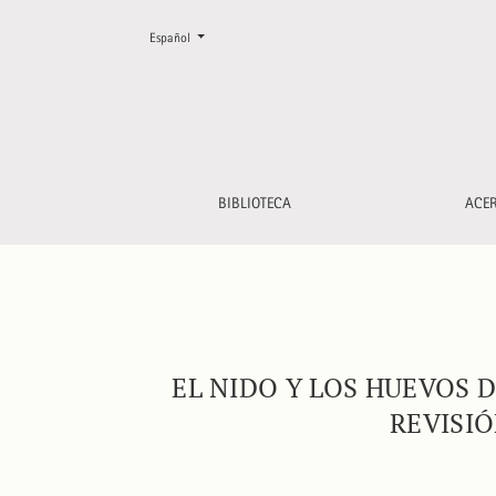
Cambiar el idioma. El actual es:
Español
El nido y los huevos del Colibrí de Jourdan <i
BIBLIOTECA
ACE
EL NIDO Y LOS HUEVOS 
REVISI