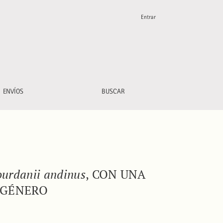
Entrar
atos reproductivos del género
ENVÍOS
BUSCAR
ourdanii andinus
, CON UNA
 GÉNERO