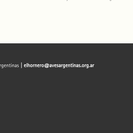
Argentinas
| elhornero@avesargentinas.org.ar