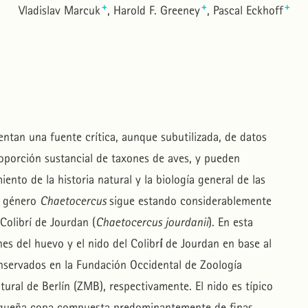
+
+
+
Vladislav Marcuk
Harold F. Greeney
Pascal Eckhoff
ntan una fuente crítica, aunque subutilizada, de datos
roporción sustancial de taxones de aves, y pueden
ento de la historia natural y la biología general de las
el género
Chaetocercus
sigue estando considerablemente
Colibrí de Jourdan (
Chaetocercus jourdanii
). En esta
es del huevo y el nido del Colibr
í
de Jourdan en base al
nservados en la Fundación Occidental de Zoología
ural de Berlín (ZMB), respectivamente. El nido es típico
equeña copa compuesta predominantemente de finas