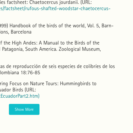
cies factsheet: Chaetocercus jourdanii. (URL:
cies/factsheet/rufous-shafted-woodstar-chaetocercus-
1999) Handbook of the birds of the world, Vol. 5, Barn-
ions, Barcelona
of the High Andes: A Manual to the Birds of the
 Patagonia, South America. Zoological Museum,
s de reproducción de seis especies de colibríes de los
olombiana 18:76-85
uring Focus on Nature Tours: Hummingbirds to
cuador Birds (URL:
tEcuadorPart2.htm)
Show More