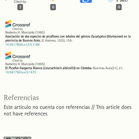
2
0
0
Norberto H. Montaldo
(1985)
Asociación de dos especies de picaflores con árboles del género
Eucalyptus
(Myrtaceae) en la
provincia de Buenos Aires.
El Hornero, 12(3), 159.
10.56178/eh.v12i3.1186
Norberto H. Montaldo
(1995)
El Picaflor Garganta Blanca (
Leucochloris albicollis
) en Córdoba.
Nuestras Aves(31), 21.
10.56178/na.vi31.872
Referencias
Este artículo no cuenta con referencias // This article does
not have references