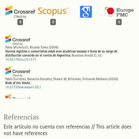
6
0
0
Pablo Michelutti, Ricardo Torres
(2006)
Nuevos registros y comentarios sobre aves acuáticas escasas o fuera de su rango de
distribución conocido en el centro de Argentina.
Nuestras Aves(51), 32.
10.56178/na.vi51.517
Pablo Gutiérrez, Natacha González, Shawn M. Billerman, Fernando Medrano
(2024)
Birds of the World.
.
10.2173/bow.soapas1.02.1
José L. Navarro, Sergio G. Quinzio Piña, Fabrizio A. García Seleme, Leandro Bareiro Guiñazú,
Cintya Cavilla, Daniel Lescano, Viviana Fuentes, Raúl Ibarra, Oscar R. Coria
(2025)
Registros novedosos para la avifauna de la provincia de Santiago del Estero, Argentina.
Referencias
Nuestras Aves(70), 107.
10.56178/na.vi70.1073
Este artículo no cuenta con referencias // This article does
not have references