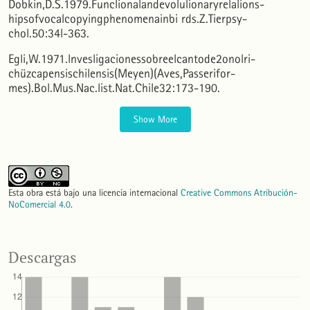
Dobkin,D.S.1979.Funclionalandevolulionaryrelalions-
hipsofvocalcopyingphenomenainbi rds.Z.Tierpsy-
chol.50:34l-363.
Egli,W.1971.lnvesligacionessobreelcantode2onolri-
chüzcapensischilensis(Meyen)(Aves,Passerifor-
mes).Bol.Mus.Nac.list.Nat.Chile32:173-190.
Show More
Esta obra está bajo una licencia internacional
Creative Commons Atribución-
NoComercial 4.0
.
Descargas