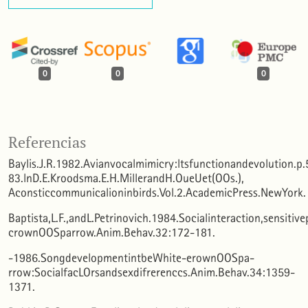
0
0
0
Referencias
Baylis.J.R.1982.Avianvocalmimicry:ltsfunctionandevolution.p.
83.lnD.E.Kroodsma.E.H.MillerandH.OueUet(OOs.),
Aconsticcommunicalioninbirds.Vol.2.AcademicPress.NewYork.
Baptista,L.F.,andL.Petrinovich.1984.Socialinteraction,sensi
crownOOSparrow.Anim.Behav.32:172-181.
-1986.SongdevelopmentintbeWhite-erownOOSpa-
rrow:SocialfacLOrsandsexdifrerenccs.Anim.Behav.34:1359-
1371.