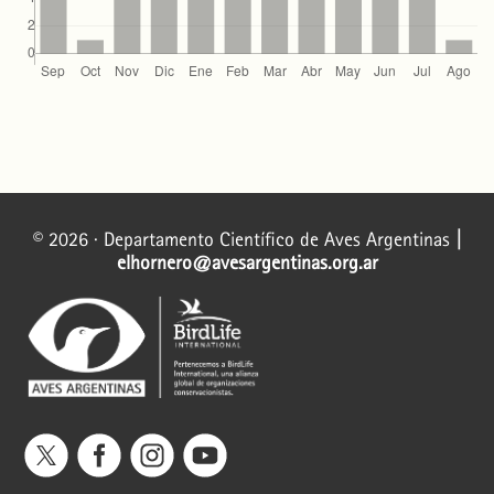
Sergio A. Lambertucci, Facundo Barbar, Carlos Cabrera, Maximiliano Bertini
(2009)
Comentarios sobre las aves de la sierra de Pailemán, Río Negro, Argentina.
Nuestras Aves(54),
81.
10.56178/na.vi54.475
© 2026 · Departamento Científico de Aves Argentinas
|
elhornero@avesargentinas.org.ar