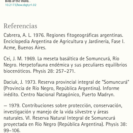
Birds of the World.
.
10.2173/bow.sbgtyr1.02
Vicente Pantoja-Maggi, Jesús Díaz Morales, Valentina Espinoza, Victoria Cuevas-Carvajal,
Referencias
Andrew J. Spencer, Natalia C. García, Nicholas D. Sly
(2025)
Birds of the World.
.
Cabrera, A. L. 1976. Regiones fitogeográficas argentinas.
10.2173/bow.sbgtyr1.02.1
Enciclopedia Argentina de Agricultura y Jardinería, Fase I.
Acme, Buenos Aires.
Jesús N. Pinto-Ledezma, Alex E. Jahn, Victor R. Cueto, José Alexandre F. Diniz-Filho, Fabricio
Cei, J. M. 1969. La meseta basáltica de Somuncurá, Río
Villalobos
(2019)
Drivers of Phylogenetic Assemblage Structure of the Furnariides, a Widespread Clade of
Negro. Herpetofauna endémica y sus peculiares equilibrios
Lowland Neotropical Birds.
The American Naturalist, 193(2), E41.
10.1086/700696
biocenóticos. Physis 28: 257–271.
Daciuk, J. 1973. Reserva provincial integral de "Somuncurá"
(Provincia de Río Negro, República Argentina). Informe
Aníbal E. Casas
(1992)
La avifauna de las lagunas Cari Laufquen Chica y Cari Laufquen Grande, departamento 25 de
inédito. Centro Nacional Patagónico, Puerto Madryn.
Mayo, Rio Negro.
El Hornero, 13(3), 248.
10.56178/eh.v13i3.1085
— 1979. Contribuciones sobre protección, conservación,
investigación y manejo de la vida silvestre y áreas
naturales. VI. Reserva Natural Integral de Somuncurá
Micaela de Lucía, Diego Eduardo Gutiérrez Gregoric
(2017)
The genusPotamolithusPilsbry, 1896 (Gastropoda: Tateidae) on the Somuncurá Plateau,
proyectada en Río Negro (República Argentina). Physis 38:
Patagonia, Argentina.
Molluscan Research, 37(3), 202.
99–106.
10.1080/13235818.2017.1279476