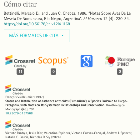
Cómo citar
Bettinelli, Marcelo D., and Juan C. Chebez. 1986. “Notas Sobre Aves De La
Meseta De Somuncura, Río Negro, Argentina”.
El Hornero
12 (4): 230-34.
https://doi.org/10.56178/eh.v12i4.1168
.
MÁS FORMATOS DE CITA
11
0
0
François Vuilleumier
(1997)
Status and Distribution of Asthenes anthoides (Furnariidae), a Species Endemic to Fuego-
Patagonia, with Notes on Its Systematic Relationships and Conservation.
Ornithological
Monographs(48), 791.
10.2307/40157568
Vicente Pantoja, Jesús Díaz, Valentina Espinoza, Victoria Cuevas-Carvajal, Andrew J. Spencer,
Natalia C. García, Nicholas D. Sly
(2024)