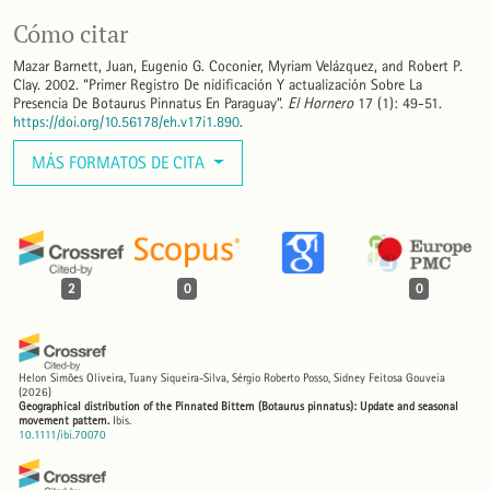
Cómo citar
Mazar Barnett, Juan, Eugenio G. Coconier, Myriam Velázquez, and Robert P.
Clay. 2002. “Primer Registro De nidificación Y actualización Sobre La
Presencia De Botaurus Pinnatus En Paraguay”.
El Hornero
17 (1): 49-51.
https://doi.org/10.56178/eh.v17i1.890
.
MÁS FORMATOS DE CITA
2
0
0
Helon Simões Oliveira, Tuany Siqueira‐Silva, Sérgio Roberto Posso, Sidney Feitosa Gouveia
(2026)
Geographical distribution of the Pinnated Bittern (Botaurus pinnatus): Update and seasonal
movement pattern.
Ibis.
10.1111/ibi.70070