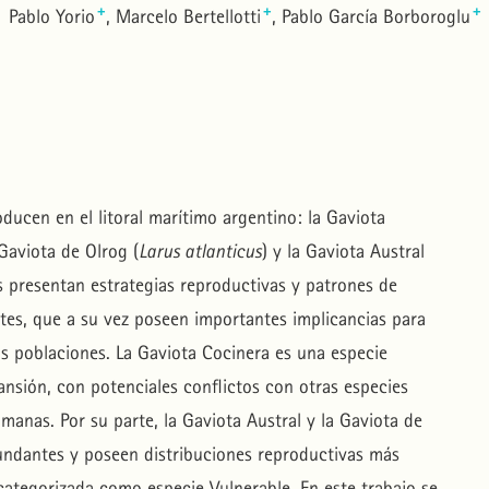
+
+
+
Pablo Yorio
Marcelo Bertellotti
Pablo García Borboroglu
oducen en el litoral marítimo argentino: la Gaviota
 Gaviota de Olrog (
Larus atlanticus
) y la Gaviota Austral
es presentan estrategias reproductivas y patrones de
ntes, que a su vez poseen importantes implicancias para
us poblaciones. La Gaviota Cocinera es una especie
nsión, con potenciales conflictos con otras especies
manas. Por su parte, la Gaviota Austral y la Gaviota de
undantes y poseen distribuciones reproductivas más
categorizada como especie Vulnerable. En este trabajo se