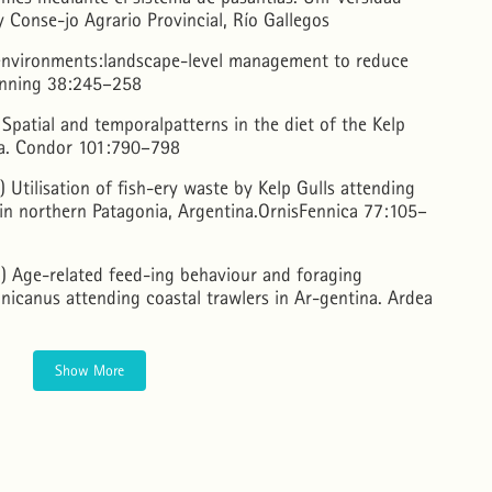
y Conse-jo Agrario Provincial, Río Gallegos
 environments:landscape-level management to reduce
anning 38:245–258
patial and temporalpatterns in the diet of the Kelp
ia. Condor 101:790–798
Utilisation of fish-ery waste by Kelp Gulls attending
 in northern Patagonia, Argentina.OrnisFennica 77:105–
 Age-related feed-ing behaviour and foraging
inicanus attending coastal trawlers in Ar-gentina. Ardea
Show More