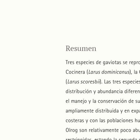
Resumen
Tres especies de gaviotas se repr
Cocinera (
Larus dominicanus
), la
(
Larus scoresbii
). Las tres especi
distribución y abundancia difere
el manejo y la conservación de s
ampliamente distribuida y en expa
costeras y con las poblaciones hu
Olrog son relativamente poco ab
restringidas, estando la segunda 