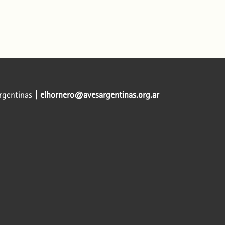
Argentinas
| elhornero@avesargentinas.org.ar