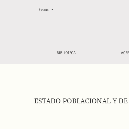
Cambiar el idioma. El actual es:
Español
Estado poblacional y de conservación de gavio
BIBLIOTECA
ACE
ESTADO POBLACIONAL Y DE