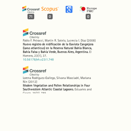
71
0
0
Pablo F. Petracci, Martín R. Sotelo, Lucrecia I. Díaz
(2008)
Nuevo registro de nidificación de la Gaviota Cangrejera
(Larus atlanticus) en la Reserva Natural Bahía Blanca,
Bahía Falsa y Bahía Verde, Buenos Aires, Argentina.
El
Hornero, 23(1), 37.
10.56178/eh.v23i1.748
Lorena Rodríguez-Gallego, Silvana Masciadri, Mariana
Nin
(2012)
Modern Vegetation and Pollen Relationships in Four
Southwestern Atlantic Coastal Lagoons.
Estuaries and
Coasts, 35(3), 785.
10.1007/s12237-012-9476-0
IGNACIO ROESLER, SANTIAGO IMBERTI, HERNÁN
CASAÑAS, BETTINA MAHLER, JUAN CARLOS REBOREDA
(2012)
Hooded GrebePodiceps gallardoipopulation decreased by
eighty per cent in the last twenty-five years.
Bird