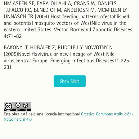
HM,ASPEN SE, FARAJOLLAHI A, CRANS W, DANIELS
Hornero, 26(1), 29.
10.56178/eh.v26i1.694
TJ,FALCO RC, BENEDICT M, ANDEROSN M, MCMILLEN LY
UNNASCH TR (2004) Host feeding patterns ofestablished
and potential mosquito vectors of WestNile virus in the
M. Soledad Vazquez, Ramiro Ripa, Alberto Scorolli, Sergio Zalba
(2025)
eastern United States. Vector-Borneand Zoonotic Diseases
Seasonal dynamics of range expansion in South American thrushes.
Movement Ecology, 13(1).
10.1186/s40462-025-00533-w
4:71–82
BAKONYI T, HUBÁLEK Z, RUDOLF I Y NOWOTNY N
(2005)Novel flavivirus or new lineage of West Nile
María Victoria Cardo, Aníbal Eduardo Carbajo, Constanza Mozzoni, Marlene Kliger, Darío Vezzani
(2023)
virus,central Europe. Emerging Infectious Diseases11:225–
Blood feeding patterns of the Culex pipiens complex in equestrian land uses and their
231
implications for arboviral encephalitis risk in temperate Argentina.
Zoonoses and Public
Health, 70(3), 256.
10.1111/zph.13021
Show More
Agustin I. Quaglia, Luis A. Diaz, Hernan Argibay, Marta S. Contigiani, Miguel D. Saggese
(2014)
West Nile and St. Louis Encephalitis Viruses Antibodies Surveillance in Captive and Free-
Ranging Birds of Prey from Argentina.
EcoHealth, 11(4), 603.
10.1007/s10393-014-0956-5
Esta obra está bajo una licencia internacional
Creative Commons Atribución-
NoComercial 4.0
.
María V. Cardo, Darío Vezzani
(2023)
Host–mosquito interactions in rural and urban equestrian facilities from temperate Argentina.
Medical and Veterinary Entomology, 37(4), 816.
10.1111/mve.12686