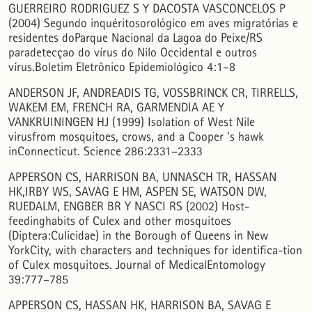
GUERREIRO RODRIGUEZ S Y DACOSTA VASCONCELOS P
Activity Patterns of St. Louis Encephalitis and West Nile Viruses in Free Ranging Birds during
a Human Encephalitis Outbreak in Argentina.
PLOS ONE, 11(8), e0161871.
(2004) Segundo inquéritosorológico em aves migratórias e
10.1371/journal.pone.0161871
residentes doParque Nacional da Lagoa do Peixe/RS
paradetecçao do vírus do Nilo Occidental e outros
vírus.Boletim Eletrônico Epidemiológico 4:1–8
Sebastián Blanco, Ángeles Lorena Marín, María Celia Frutos, Nubia Yandar Barahona, María
Elisa Rivarola, Luis Horacio Carrizo, Lorena Spinsanti, Sandra Verónica Gallego
(2024)
Haemovigilance survey and screening strategy for arthropod‐borne viruses in blood donors from
ANDERSON JF, ANDREADIS TG, VOSSBRINCK CR, TIRRELLS,
Argentina.
Journal of Medical Virology, 96(2).
WAKEM EM, FRENCH RA, GARMENDIA AE Y
10.1002/jmv.29476
VANKRUININGEN HJ (1999) Isolation of West Nile
virusfrom mosquitoes, crows, and a Cooper ’s hawk
inConnecticut. Science 286:2331–2333
Karelly Melgarejo‐Colmenares, Darío Vezzani, Marlene Kliger, María V. Cardo
(2025)
Overabundant single‐host settings as field labs to assess blood meal patterns of mosquitoes.
Medical and Veterinary Entomology, 39(3), 576.
APPERSON CS, HARRISON BA, UNNASCH TR, HASSAN
10.1111/mve.12798
HK,IRBY WS, SAVAG E HM, ASPEN SE, WATSON DW,
RUEDALM, ENGBER BR Y NASCI RS (2002) Host-
feedinghabits of Culex and other mosquitoes
Ana P. Mansilla, Claudina Solaro, Paula M. Orozco-Valor, Juan M. Grande, José H. Sarasola,
Adrián Diaz
(2020)
(Diptera:Culicidae) in the Borough of Queens in New
Exposure of Raptors in Central Argentina to St. Louis Encephalitis and West Nile Viruses.
Journal of Raptor Research, 54(3).
YorkCity, with characters and techniques for identifica-tion
10.3356/0892-1016-54.3.279
of Culex mosquitoes. Journal of MedicalEntomology
39:777–785
Alberto A. Pérez, M. Elena Zaccagnini, Ariel J. Pereda
(2011)
APPERSON CS, HASSAN HK, HARRISON BA, SAVAG E
La Influenza Aviar y sus implicancias para la salud de las aves silvestres de América del Sur.
El