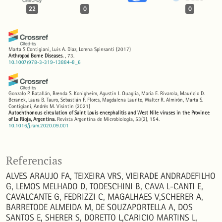
22
0
0
Marta S Contigiani, Luis A. Diaz, Lorena Spinsanti
(2017)
Arthropod Borne Diseases.
, 73.
10.1007/978-3-319-13884-8_6
Gonzalo P. Batallán, Brenda S. Konigheim, Agustín I. Quaglia, María E. Rivarola, Mauricio D.
Beranek, Laura B. Tauro, Sebastián F. Flores, Magdalena Laurito, Walter R. Almirón, Marta S.
Contigiani, Andrés M. Visintin
(2021)
Autochthonous circulation of Saint Louis encephalitis and West Nile viruses in the Province
of La Rioja, Argentina.
Revista Argentina de Microbiología, 53(2), 154.
10.1016/j.ram.2020.09.001
Karelly Melgarejo-Colmenares, Darío Vezzani, Alejandra Gallego, María V Cardo
(2024)
Referencias
Blood meal sources of mosquitoes (Diptera: Culicidae) in domestic and open green
environments from two urbanisations of temperate Argentina.
Bulletin of Entomological
ALVES ARAUJO FA, TEIXEIRA VRS, VIEIRADE ANDRADEFILHO
Research, 114(1), 30.
10.1017/S0007485323000573
G, LEMOS MELHADO D, TODESCHINI B, CAVA L-CANTI E,
CAVALCANTE G, FEDRIZZI C, MAGALHAES V,SCHERER A,
BARRETODE ALMEIDA M, DE SOUZAPORTELLA A, DOS
Luis Adrián Diaz, Agustín Ignacio Quaglia, Brenda Salomé Konigheim, Analia Silvana Boris,
SANTOS E, SHERER S, DORETTO L,CARICIO MARTINS L,
Juan Javier Aguilar, Nicholas Komar, Marta Silvia Contigiani, Lark L. Coffey
(2016)