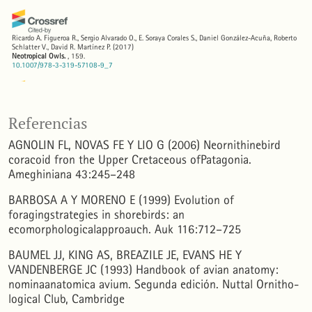
Ricardo A. Figueroa R., Sergio Alvarado O., E. Soraya Corales S., Daniel González-Acuña, Roberto
Schlatter V., David R. Martínez P.
(2017)
Neotropical Owls.
, 159.
10.1007/978-3-319-57108-9_7
Valeria S. Ojeda, Ana R. Trejo, Susana Seijas, Laura Chazarreta
(2015)
Highway Network Expansion in Andean Patagonia: a Warning Notice From Rufous-legged
Referencias
Owls.
Journal of Raptor Research, 49(2), 201.
10.3356/0892-1016-49.2.201
AGNOLIN FL, NOVAS FE Y LIO G (2006) Neornithinebird
coracoid fron the Upper Cretaceous ofPatagonia.
Ameghiniana 43:245–248
Raúl O. Gómez, Jimena Lois‐Milevicich
(2024)
Comparative osteology of the skull of cowbirds (Icteridae: Molothrus).
Journal of Morphology,
BARBOSA A Y MORENO E (1999) Evolution of
285(8).
10.1002/jmor.21752
foragingstrategies in shorebirds: an
ecomorphologicalapproauch. Auk 116:712–725
Vanesa Villegas-Davies, Pía Floria, Ricardo Casaux
(2018)
BAUMEL JJ, KING AS, BREAZILE JE, EVANS HE Y
Reproducción y alimentación del Águila Mora (
Geranoaetus melanoleucus
) en el noroeste de
VANDENBERGE JC (1993) Handbook of avian anatomy:
Chubut, Argentina.
El Hornero, 33(2), 113.
10.56178/eh.v33i2.481
nominaanatomica avium. Segunda edición. Nuttal Ornitho-
logical Club, Cambridge