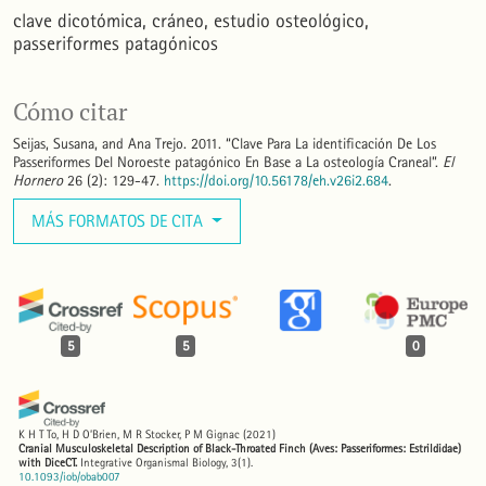
clave dicotómica
cráneo
estudio osteológico
passeriformes patagónicos
Cómo citar
Seijas, Susana, and Ana Trejo. 2011. “Clave Para La identificación De Los
Passeriformes Del Noroeste patagónico En Base a La osteología Craneal”.
El
Hornero
26 (2): 129-47.
https://doi.org/10.56178/eh.v26i2.684
.
MÁS FORMATOS DE CITA
5
5
0
K H T To, H D O’Brien, M R Stocker, P M Gignac
(2021)
Cranial Musculoskeletal Description of Black-Throated Finch (Aves: Passeriformes: Estrildidae)
with DiceCT.
Integrative Organismal Biology, 3(1).
10.1093/iob/obab007