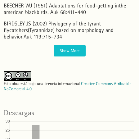
BEECHER WJ (1951) Adaptations for food-getting inthe
Villegas-Davies V.
(2018-12-01)
Breeding and feeding of the black-chested buzzard-eagle (Geranoaetus melanoleucus) at
american blackbirds. Auk 68:411–440
northwest chubut, argentina.
Hornero, 33(2), 113-119.
BIRDSLEY JS (2002) Phylogeny of the tyrant
flycatchers(Tyrannidae) based on morphology and
behavior.Auk 119:715–734
Show More
Esta obra está bajo una licencia internacional
Creative Commons Atribución-
NoComercial 4.0
.
Descargas