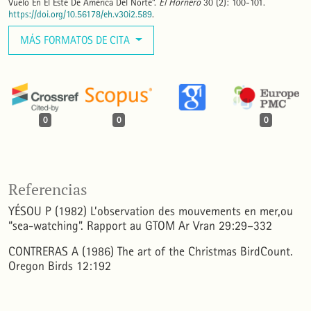
Vuelo En El Este De América Del Norte”.
El Hornero
30 (2): 100-101.
https://doi.org/10.56178/eh.v30i2.589
.
MÁS FORMATOS DE CITA
0
0
0
Referencias
YÉSOU P (1982) L’observation des mouvements en mer,ou
“sea-watching”. Rapport au GTOM Ar Vran 29:29–332
CONTRERAS A (1986) The art of the Christmas BirdCount.
Oregon Birds 12:192