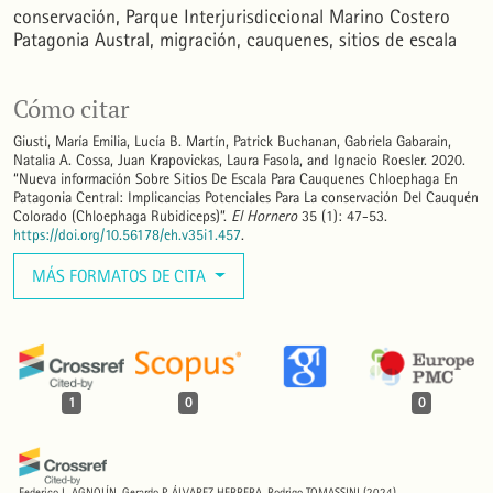
conservación
Parque Interjurisdiccional Marino Costero
Patagonia Austral
migración
cauquenes
sitios de escala
Cómo citar
Giusti, María Emilia, Lucía B. Martín, Patrick Buchanan, Gabriela Gabarain,
Natalia A. Cossa, Juan Krapovickas, Laura Fasola, and Ignacio Roesler. 2020.
“Nueva información Sobre Sitios De Escala Para Cauquenes Chloephaga En
Patagonia Central: Implicancias Potenciales Para La conservación Del Cauquén
Colorado (Chloephaga Rubidiceps)”.
El Hornero
35 (1): 47-53.
https://doi.org/10.56178/eh.v35i1.457
.
MÁS FORMATOS DE CITA
1
0
0
Federico L. AGNOLÍN, Gerardo P. ÁLVAREZ HERRERA, Rodrigo TOMASSINI
(2024)