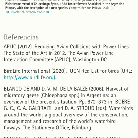
Pleistocene record of Chloephaga Eyton, 1838 (Anseriformes: Anatidae) in the Argentine
Pampas, with the description of a new species.
Comptes Rendus Palevol, 23(18).
10.5852/cr-palevol2024v23a18
Referencias
APLIC (2012). Reducing Avian Collisions with Power Lines:
The State of the Art in 2012. The Avian Power Line
Interaction Committee (APLIC), Washington DC.
BirdLife International (2020). IUCN Red List for birds (URL:
http://www.birdlife.org)
.
BLANCO DE AND D. V. M. DE LA BALZE (2006). Harvest of
migratory geese (Chloephaga spp.) in Argentina: an
overview of the present situation. Pp. 870–873 in: BOERE
G. C., C. A. GALBRAITH and D. A. STROUD (eds). Waterbirds
around the world: a global overview of the conservation,
management and research of the world’s waterbird
flyways. The Stationery Office, Edinburg.