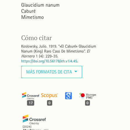
Glaucidium nanum
Caburé
Mimetismo
Cómo citar
Koslowsky, Julio. 1919. “«El Caburé» Glaucidium
Nanum (King) Raro Caso De Mimetismo”.
El
Hornero
1 (4): 229-35.
https://doi.org/10.56178/eh.v1i4.45
.
MÁS FORMATOS DE CITA
17
0
0
(2024)