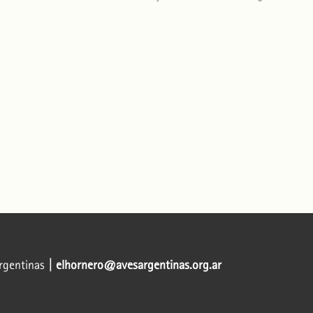
Argentinas
| elhornero@avesargentinas.org.ar