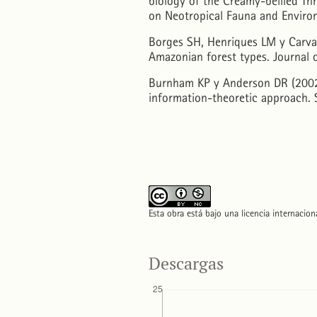
biology of the Creamy-bellied Thr
on Neotropical Fauna and Enviro
Borges SH, Henriques LM y Carval
Amazonian forest types. Journal 
Burnham KP y Anderson DR (2002)
information-theoretic approach. 
Esta obra está bajo una licencia internacio
Descargas