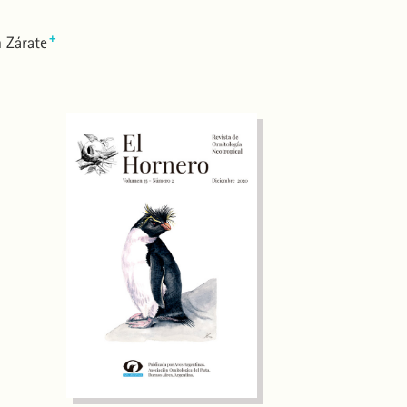
+
n Zárate