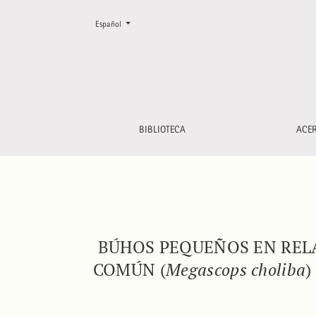
Cambiar el idioma. El actual es:
Español
Búhos pequeños en relación a la estructura de
BIBLIOTECA
ACE
BÚHOS PEQUEÑOS EN RELA
COMÚN (
Megascops choliba
)