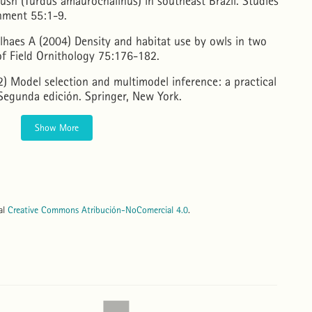
ush (Turdus amaurochalinus) in southeast Brazil. Studies
nment 55:1-9.
haes A (2004) Density and habitat use by owls in two
of Field Ornithology 75:176-182.
 Model selection and multimodel inference: a practical
Segunda edición. Springer, New York.
Show More
nal
Creative Commons Atribución-NoComercial 4.0
.