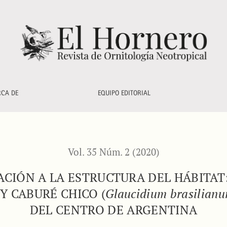
l hábitat: ocurrencia de Alicucu Común (<i>Megascops choliba<
RCA DE
EQUIPO EDITORIAL
Vol. 35 Núm. 2 (2020)
CIÓN A LA ESTRUCTURA DEL HÁBITAT
 Y CABURÉ CHICO (
Glaucidium brasilian
DEL CENTRO DE ARGENTINA