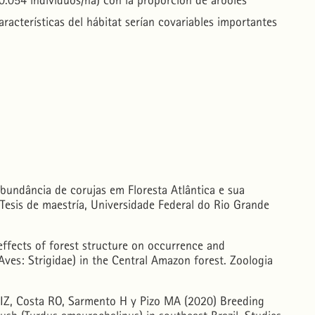
0.054 individuos/ha) con la proporción de árboles
acterísticas del hábitat serían covariables importantes
undância de corujas em Floresta Atlântica e sua
 Tesis de maestría, Universidade Federal do Rio Grande
effects of forest structure on occurrence and
ves: Strigidae) in the Central Amazon forest. Zoologia
ff IZ, Costa RO, Sarmento H y Pizo MA (2020) Breeding