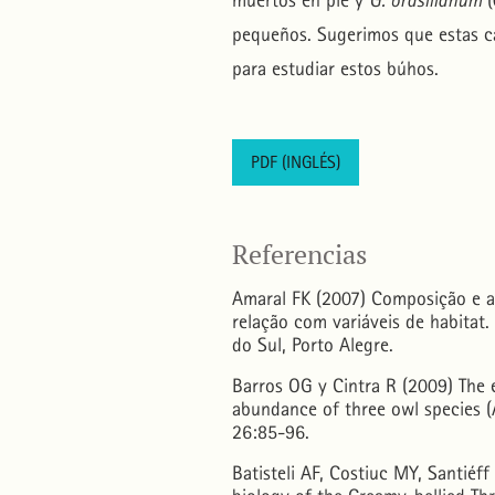
muertos en pie y
G. brasilianum
(
pequeños. Sugerimos que estas car
para estudiar estos búhos.
PDF (INGLÉS)
Referencias
Amaral FK (2007) Composição e ab
relação com variáveis de habitat.
do Sul, Porto Alegre.
Barros OG y Cintra R (2009) The 
abundance of three owl species (A
26:85-96.
Batisteli AF, Costiuc MY, Santié