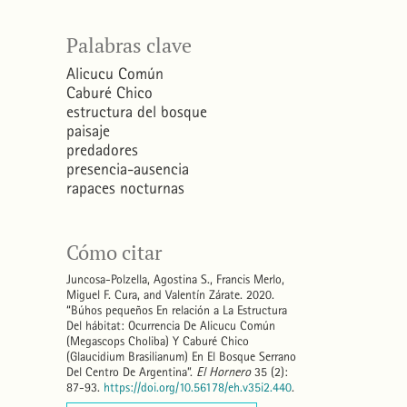
Palabras clave
Alicucu Común
Caburé Chico
estructura del bosque
paisaje
predadores
presencia-ausencia
rapaces nocturnas
Cómo citar
Juncosa-Polzella, Agostina S., Francis Merlo,
Miguel F. Cura, and Valentín Zárate. 2020.
“Búhos pequeños En relación a La Estructura
Del hábitat: Ocurrencia De Alicucu Común
(Megascops Choliba) Y Caburé Chico
(Glaucidium Brasilianum) En El Bosque Serrano
Del Centro De Argentina”.
El Hornero
35 (2):
87-93.
https://doi.org/10.56178/eh.v35i2.440
.