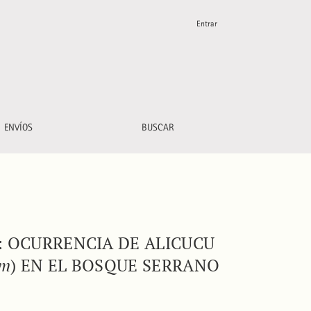
Entrar
/i>) y Caburé Chico (<i>Glaucidium brasilianum</i>) en el bos
ENVÍOS
BUSCAR
: OCURRENCIA DE ALICUCU
um
) EN EL BOSQUE SERRANO