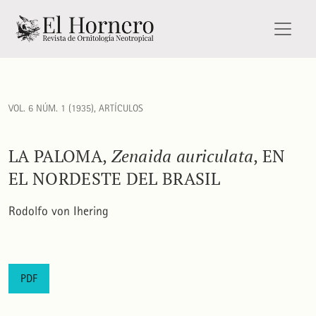
La Paloma, <i>Zenaida auriculata</i>, en el nordeste del Bras
VOL. 6 NÚM. 1 (1935)
,
ARTÍCULOS
LA PALOMA,
Zenaida auriculata
, EN
EL NORDESTE DEL BRASIL
Rodolfo von Ihering
PDF