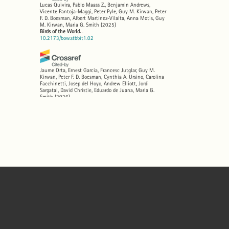
Lucas Quivira, Pablo Maass Z., Benjamin Andrews,
Vicente Pantoja-Maggi, Peter Pyle, Guy M. Kirwan, Peter
F. D. Boesman, Albert Martínez-Vilalta, Anna Motis, Guy
M. Kirwan, Maria G. Smith
(2025)
Birds of the World.
.
10.2173/bow.stbbit1.02
Jaume Orta, Ernest Garcia, Francesc Jutglar, Guy M.
Kirwan, Peter F. D. Boesman, Cynthia A. Ursino, Carolina
Facchinetti, Josep del Hoyo, Andrew Elliott, Jordi
Sargatal, David Christie, Eduardo de Juana, Maria G.
Smith
(2026)
Birds of the World.
.
10.2173/bow.magcor1.01.3
José Cabot, David Christie, Francesc Jutglar, Christopher J.
Sharpe, Ernest Garcia, Cynthia A. Ursino, Carolina
Facchinetti, Josep del Hoyo, Andrew Elliott, Jordi
Sargatal, David Christie, Eduardo de Juana, Maria G.
Smith
(2026)
Birds of the World.
.
10.2173/bow.rewtin1.01.1
José Cabot, David Christie, Francesc Jutglar, Christopher J.
Sharpe, Josep del Hoyo, Andrew Elliott, Jordi Sargatal,
David Christie, Eduardo de Juana, Maria G. Smith
(2026)