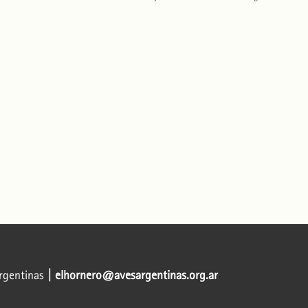
Argentinas
| elhornero@avesargentinas.org.ar