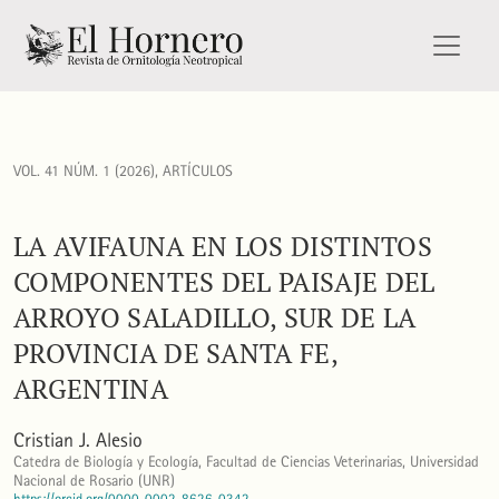
La avifauna en los distintos componentes del paisaje del arro
VOL. 41 NÚM. 1 (2026)
,
ARTÍCULOS
LA AVIFAUNA EN LOS DISTINTOS
COMPONENTES DEL PAISAJE DEL
ARROYO SALADILLO, SUR DE LA
PROVINCIA DE SANTA FE,
ARGENTINA
Cristian J. Alesio
Catedra de Biología y Ecología, Facultad de Ciencias Veterinarias, Universidad
Nacional de Rosario (UNR)
https://orcid.org/0000-0002-8626-0342