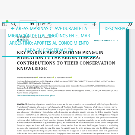
VOLVER A LOS DETALLES DEL ARTÍCULO
←
ÁREAS MARINAS CLAVE DURANTE LA
DESCARGAR
MIGRACIÓN DE LOS PINGÜINOS EN EL MAR
ARGENTINO: APORTES AL CONOCIMIENTO
PARA SU CONSERVACIÓN