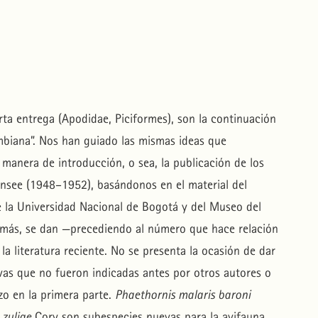
rta entrega (Apodidae, Piciformes), son la continuación
mbiana”. Nos han guiado las mismas ideas que
manera de introducción, o sea, la publicación de los
ensee (1948–1952), basándonos en el material del
de la Universidad Nacional de Bogotá y del Museo del
demás, se dan —precediendo al número que hace relación
e la literatura reciente. No se presenta la ocasión de dar
vas que no fueron indicadas antes por otros autores o
o en la primera parte.
Phaethornis malaris baroni
 zuliae
Cory son subespecies nuevas para la avifauna