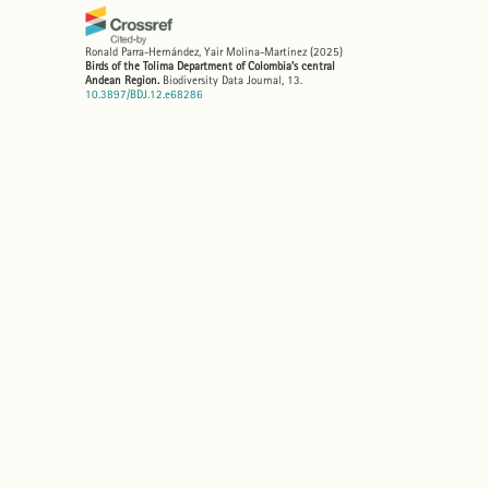
Ronald Parra-Hernández, Yair Molina-Martínez
(2025)
Birds of the Tolima Department of Colombia’s central
Andean Region.
Biodiversity Data Journal, 13.
10.3897/BDJ.12.e68286