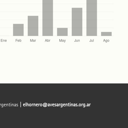
Argentinas
| elhornero@avesargentinas.org.ar