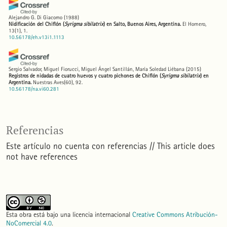
Alejandro G. Di Giacomo
(1988)
Nidificación del Chiflón (
Syrigma sibilatrix
) en Salto, Buenos Aires, Argentina.
El Hornero,
13(1), 1.
10.56178/eh.v13i1.1113
Sergio Salvador, Miguel Fiorucci, Miguel Ángel Santillán, María Soledad Liébana
(2015)
Registros de nidadas de cuatro huevos y cuatro pichones de Chiflón (
Syrigma sibilatrix
) en
Argentina.
Nuestras Aves(60), 92.
10.56178/na.vi60.281
Referencias
Este artículo no cuenta con referencias // This article does
not have references
Esta obra está bajo una licencia internacional
Creative Commons Atribución-
NoComercial 4.0
.