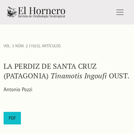
La perdiz de Santa Cruz (Patagonia) <i>Tinamotis Ingoufi </
VOL. 3 NÚM. 2 (1923)
,
ARTÍCULOS
LA PERDIZ DE SANTA CRUZ
(PATAGONIA)
Tinamotis Ingoufi
OUST.
Antonio Pozzi
PDF