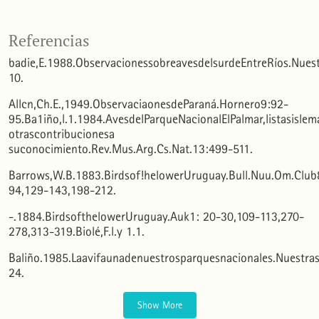
José Cabot, David Christie, Francesc Jutglar, Christopher J. Sharpe, Ernest Garcia, Cynthia A.
Ursino, Carolina Facchinetti, Josep del Hoyo, Andrew Elliott, Jordi Sargatal, David Christie,
Referencias
Eduardo de Juana, Maria G. Smith
(2026)
Birds of the World.
.
badie,E.1988.ObservacionessobreavesdelsurdeEntreRíos.Nues
10.2173/bow.rewtin1.01.1
10.
Allcn,Ch.E.,1949.ObservaciaonesdeParaná.Hornero9:92-
N. J. Collar, D. C. Wege
(1995)
95.Ba1iño,l.1.1984.AvesdelParqueNacionalElPalmar,listasislem
The distribution and conservation status of the Bearded TachuriPolystictus pectoralis.
Bird
Conservation International, 5(2-3), 367.
otrascontribucionesa
10.1017/S0959270900001106
suconocimiento.Rev.Mus.Arg.Cs.Nat.13:499-511.
Barrows,W.B.1883.Birdsof!helowerUruguay.Bull.Nuu.Om.Club
94,129-143,198-212.
-.1884.BirdsofthelowerUruguay.Auk1: 20-30,109-113,270-
278,313-319.Biolé,F.l.y 1.1.
Baliño.1985.Laavifaunadenuestrosparquesnacionales.Nuestras
24.
Show More