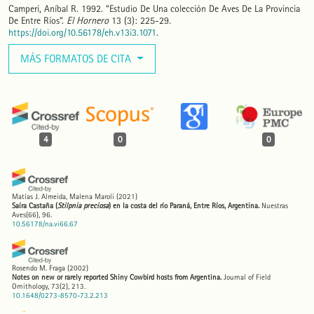
Camperi, Aníbal R. 1992. “Estudio De Una colección De Aves De La Provincia
De Entre Ríos”.
El Hornero
13 (3): 225-29.
https://doi.org/10.56178/eh.v13i3.1071
.
MÁS FORMATOS DE CITA
4
0
0
Matías J. Almeida, Malena Maroli
(2021)
Saíra Castaña (
Stilpnia preciosa
) en la costa del río Paraná, Entre Ríos, Argentina.
Nuestras
Aves(66), 96.
10.56178/na.vi66.67
Rosendo M. Fraga
(2002)
Notes on new or rarely reported Shiny Cowbird hosts from Argentina.
Journal of Field
Ornithology, 73(2), 213.
10.1648/0273-8570-73.2.213