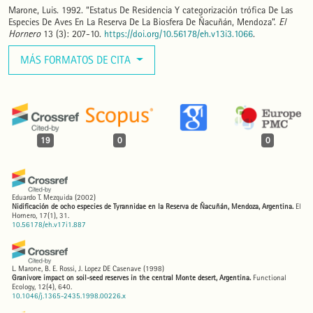
Marone, Luis. 1992. “Estatus De Residencia Y categorización trófica De Las
Especies De Aves En La Reserva De La Biosfera De Ñacuñán, Mendoza”.
El
Hornero
13 (3): 207-10.
https://doi.org/10.56178/eh.v13i3.1066
.
MÁS FORMATOS DE CITA
19
0
0
Eduardo T. Mezquida
(2002)
Nidificación de ocho especies de Tyrannidae en la Reserva de Ñacuñán, Mendoza, Argentina.
El
Hornero, 17(1), 31.
10.56178/eh.v17i1.887
L. Marone, B. E. Rossi, J. Lopez DE Casenave
(1998)
Granivore impact on soil‐seed reserves in the central Monte desert, Argentina.
Functional
Ecology, 12(4), 640.
10.1046/j.1365-2435.1998.00226.x