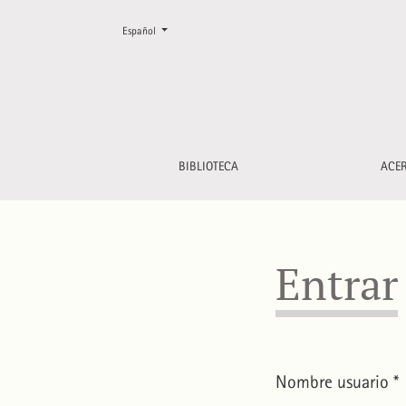
Cambiar el idioma. El actual es:
Español
Entrar
BIBLIOTECA
ACE
Entrar
Nombre usuario
*