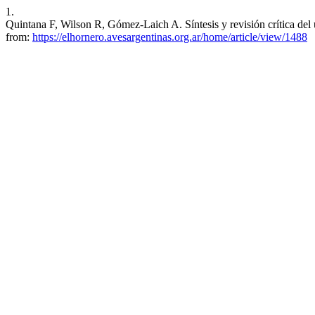
1.
Quintana F, Wilson R, Gómez-Laich A. Síntesis y revisión crítica del
from:
https://elhornero.avesargentinas.org.ar/home/article/view/1488