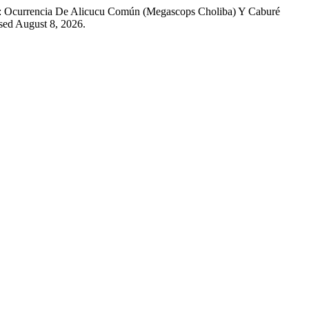
itat: Ocurrencia De Alicucu Común (Megascops Choliba) Y Caburé
sed August 8, 2026.