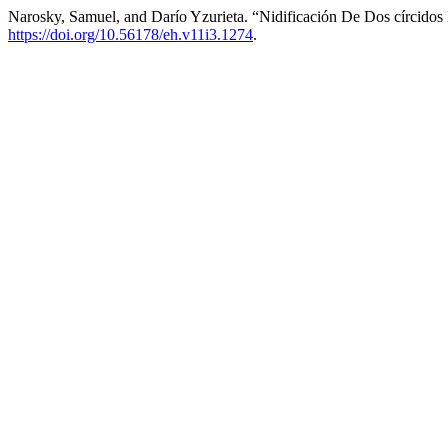
Narosky, Samuel, and Darío Yzurieta. “Nidificación De Dos círcido
https://doi.org/10.56178/eh.v11i3.1274
.