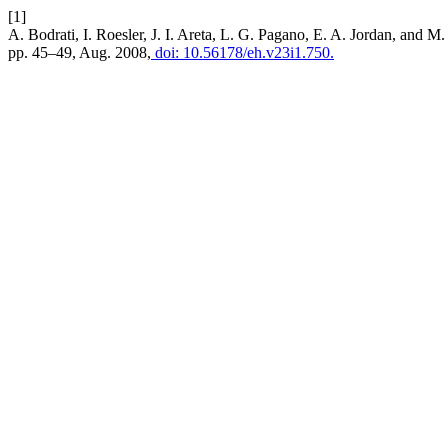
[1]
A. Bodrati, I. Roesler, J. I. Areta, L. G. Pagano, E. A. Jordan, and M
pp. 45–49, Aug. 2008,
doi: 10.56178/eh.v23i1.750.