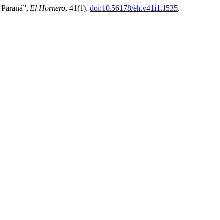
l Paraná”,
El Hornero
, 41(1).
doi:10.56178/eh.v41i1.1535
.