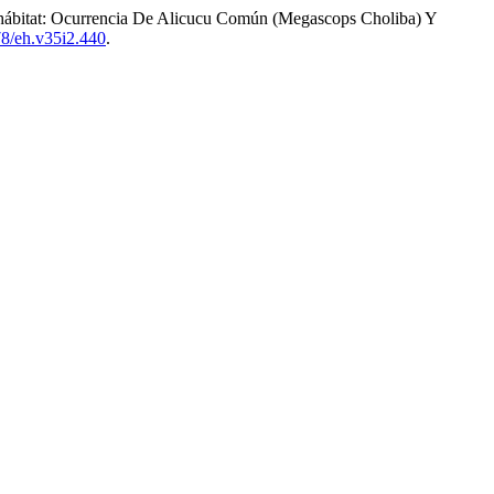
el hábitat: Ocurrencia De Alicucu Común (Megascops Choliba) Y
78/eh.v35i2.440
.