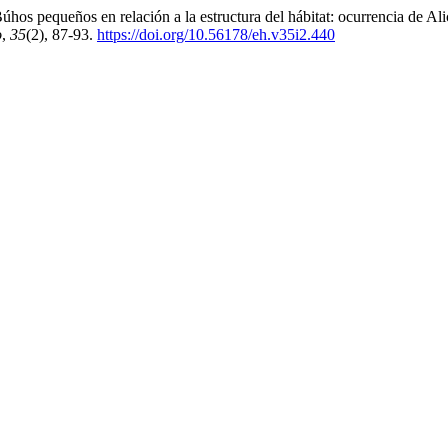
. Búhos pequeños en relación a la estructura del hábitat: ocurrencia 
o
,
35
(2), 87-93.
https://doi.org/10.56178/eh.v35i2.440