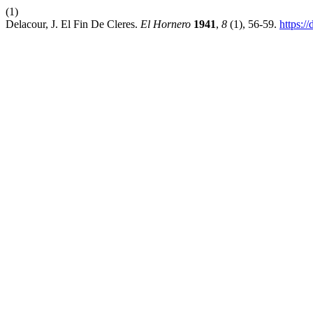
(1)
Delacour, J. El Fin De Cleres.
El Hornero
1941
,
8
(1), 56-59.
https:/