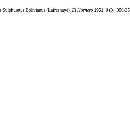
 Sulphuratus Bolivianus (Lafresnaye).
El Hornero
1951
,
9
(3), 350-3