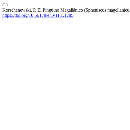
(1)
Korschenewski, P. El Pingüino Magallánico (Spheniscus magellanicu
https://doi.org/10.56178/eh.v11i1.1285
.